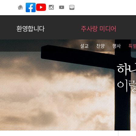
환영합니다
주사랑 미디어
설교
찬양
행사
특