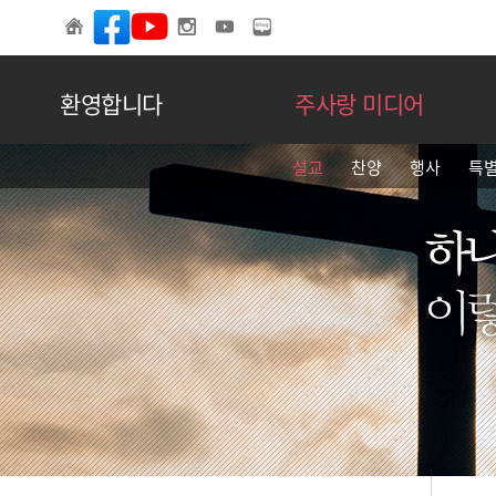
환영합니다
주사랑 미디어
설교
찬양
행사
특