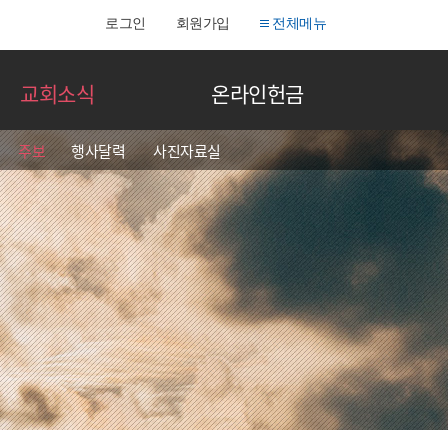
로그인
회원가입
전체메뉴
교회소식
온라인헌금
주보
행사달력
사진자료실